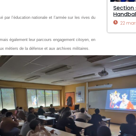
Section 
Handbal
sé par l’éducation nationale et l’armée sur les rives du
22 mar
nir mais également leur parcours engagement citoyen, en
aux métiers de la défense et aux archives militaires.