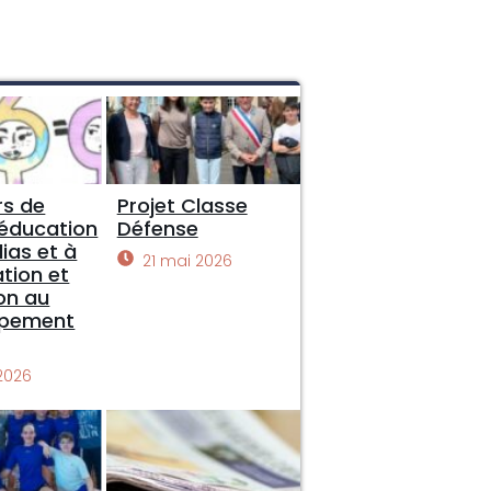
s de
Projet Classe
 éducation
Défense
ias et à
21 mai 2026
ation et
on au
ppement
 2026