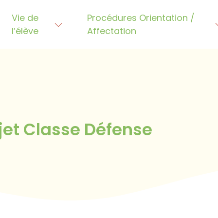
Vie de
Procédures Orientation /
l’élève
Affectation
e premier article. Modifiez-le ou supprimez-le, pu
jet Classe Défense