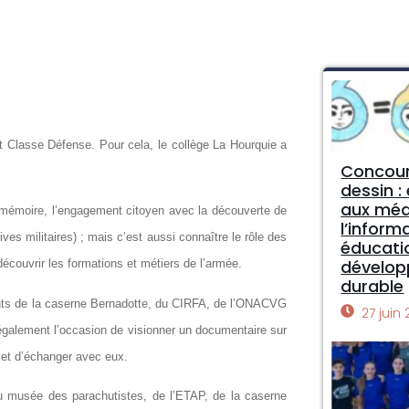
et Classe Défense. Pour cela, le collège La Hourquie a
Concour
dessin :
aux méd
e mémoire, l’engagement citoyen avec la découverte de
l’inform
es militaires) ; mais c’est aussi connaître le rôle des
éducati
dévelo
écouvrir les formations et métiers de l’armée.
durable
nants de la caserne Bernadotte, du CIRFA, de l’ONACVG
27 juin
t également l’occasion de visionner un documentaire sur
r et d’échanger avec eux.
u musée des parachutistes, de l’ETAP, de la caserne