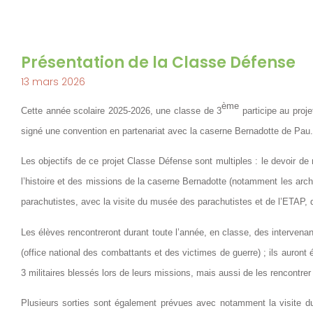
Présentation de la Classe Défense
13 mars 2026
ème
Cette année scolaire 2025-2026, une classe de 3
participe au proj
signé une convention en partenariat avec la caserne Bernadotte de Pau.
Les objectifs de ce projet Classe Défense sont multiples : le devoir d
l’histoire et des missions de la caserne Bernadotte (notamment les archiv
parachutistes, avec la visite du musée des parachutistes et de l’ETAP, d
Les élèves rencontreront durant toute l’année, en classe, des interve
(office national des combattants et des victimes de guerre) ; ils auron
3 militaires blessés lors de leurs missions, mais aussi de les rencontre
Plusieurs sorties sont également prévues avec notamment la visite d