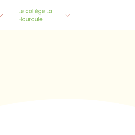
Le collège La
Hourquie
is commencez à écrire !