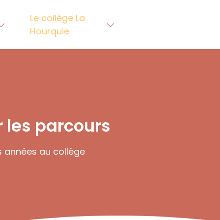
Le collège La
Hourquie
 les parcours
s années au collège