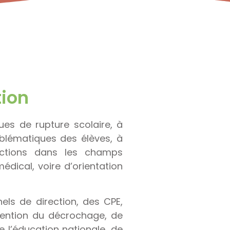
tion
ues de rupture scolaire, à
oblématiques des élèves, à
actions dans les champs
édical, voire d’orientation
ls de direction, des CPE,
vention du décrochage, de
de l’éducation nationale, de