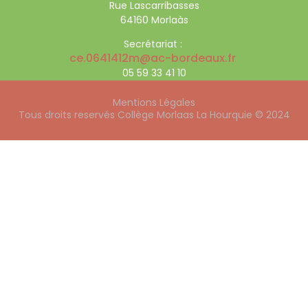
Rue Lascarribasses
64160 Morlaàs
Secrétariat :
ce.0641412m@ac-bordeaux.fr
05 59 33 41 10
Mentions Légales
Tous droits reservés Collège Morlaas La Hourquie © 2024