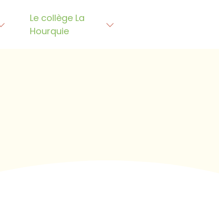
Le collège La
Hourquie
is commencez à écrire !