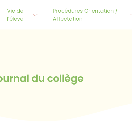
Vie de
Procédures Orientation /
l’élève
Affectation
e premier article. Modifiez-le ou supprimez-le, pu
ournal du collège