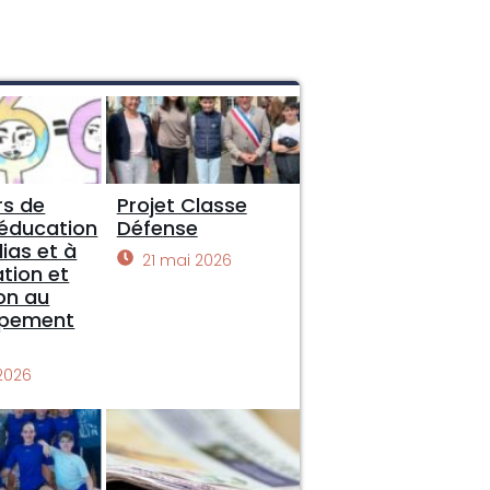
s de
Projet Classe
 éducation
Défense
ias et à
21 mai 2026
ation et
on au
ppement
 2026