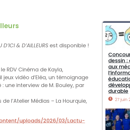
lleurs
 D’ICI & D’AILLEURS
est disponible !
Concour
dessin :
aux méd
s, le RDV Cinéma de Kayla,
l’inform
l jeux vidéo d’Eléa, un témoignage
éducati
dévelo
é : une interview de M. Bouley, par
durable
27 juin
 de l’Atelier Médias – La Hourquie,
content/uploads/2026/03/Lactu-