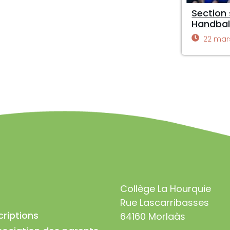
Section 
Handbal
22 mar
Collège La Hourquie
Rue Lascarribasses
criptions
64160 Morlaàs